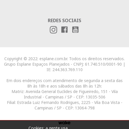
REDES SOCIAIS
Copyright © 2022: esplane.com.br. Todos os direitos reservados.
Grupo Esplane Espaços Planejados - CNPJ: 61.740.510/0001-90 |
IE: 244.363.769.110
Em dois endereços com atendimento de segunda a sexta das
8h às 18h e aos sábados das 8h às 12h:
Matriz: Avenida General Euclides de Figueiredo, 151 - Vila
Industrial - Campinas / SP - CEP: 13035-506
Filial: Estrada Luiz Fernando Rodrigues, 2225 - Vila Boa Vista -
Campinas / SP - CEP: 13064-798
Cookies: a gente usa