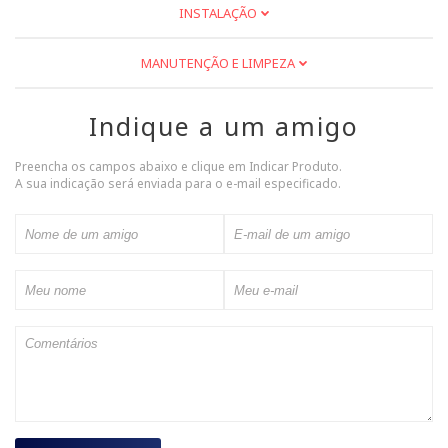
INSTALAÇÃO
Dados técnicos
MANUTENÇÃO E LIMPEZA
- Marca: Bosch
- Modelo: 4 1/2 GRAO 24
Indique a um amigo
- Código do fabricante: 2 608 603 181
Preencha os campos abaixo e clique em Indicar Produto.
Marca
Bosch
A sua indicação será enviada para o e-mail especificado.
Linha ou Modelo
4 1/2 grão 24
Tipo de instalação
de desbaste para metal
Cor
4 1/2 Grão 24
Classificação do produto
Disco