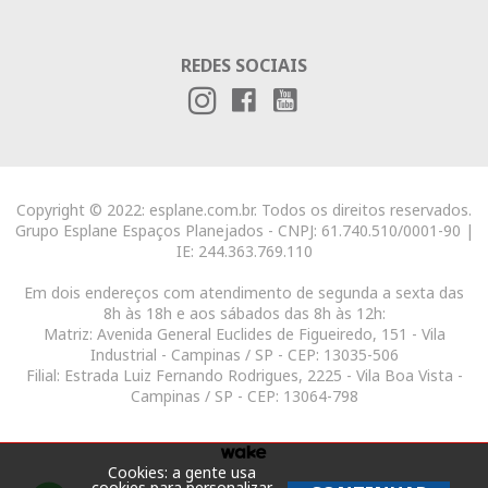
REDES SOCIAIS
Copyright © 2022: esplane.com.br. Todos os direitos reservados.
Grupo Esplane Espaços Planejados - CNPJ: 61.740.510/0001-90 |
IE: 244.363.769.110
Em dois endereços com atendimento de segunda a sexta das
8h às 18h e aos sábados das 8h às 12h:
Matriz: Avenida General Euclides de Figueiredo, 151 - Vila
Industrial - Campinas / SP - CEP: 13035-506
Filial: Estrada Luiz Fernando Rodrigues, 2225 - Vila Boa Vista -
Campinas / SP - CEP: 13064-798
Cookies: a gente usa
cookies para personalizar