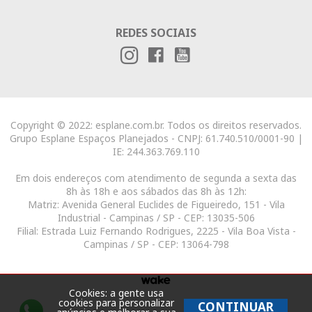
REDES SOCIAIS
Copyright © 2022: esplane.com.br. Todos os direitos reservados.
Grupo Esplane Espaços Planejados - CNPJ: 61.740.510/0001-90 |
IE: 244.363.769.110
Em dois endereços com atendimento de segunda a sexta das
8h às 18h e aos sábados das 8h às 12h:
Matriz: Avenida General Euclides de Figueiredo, 151 - Vila
Industrial - Campinas / SP - CEP: 13035-506
Filial: Estrada Luiz Fernando Rodrigues, 2225 - Vila Boa Vista -
Campinas / SP - CEP: 13064-798
Cookies: a gente usa
cookies para personalizar
CONTINUAR